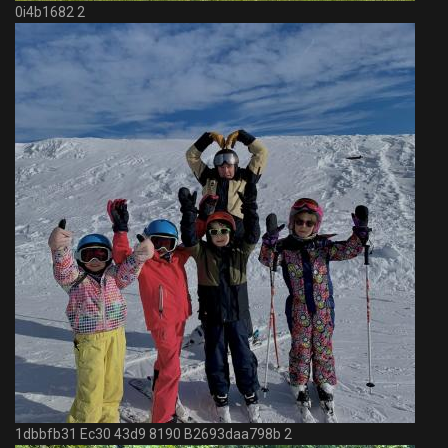
0i4b1682 2
1dbbfb31 Ec30 43d9 8190 B2693daa798b 2