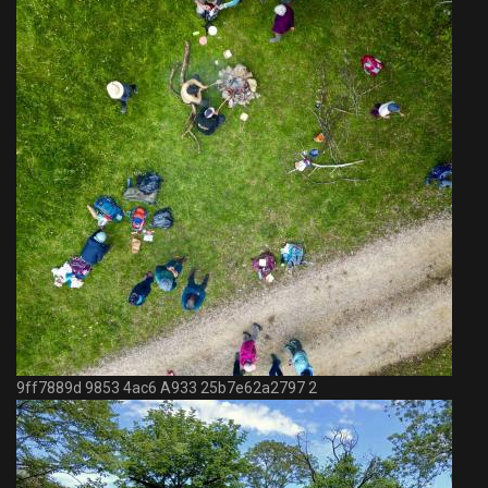
9ff7889d 9853 4ac6 A933 25b7e62a2797 2