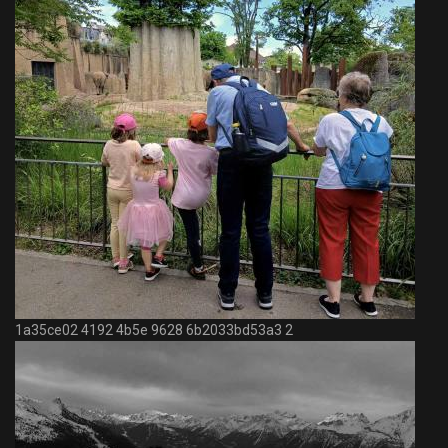
1a35ce02 4192 4b5e 9628 6b2033bd53a3 2