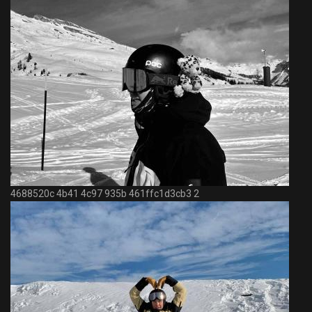
4688520c 4b41 4c97 935b 461ffc1d3cb3 2