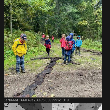
5efb66bf 1660 49e2 Ae75 0383993c1318