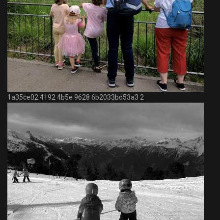
1a35ce02 4192 4b5e 9628 6b2033bd53a3 2