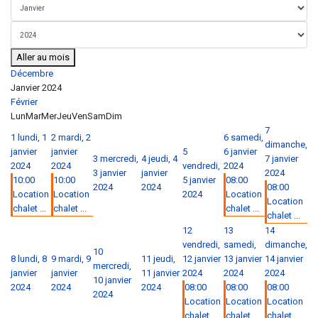
Aller au mois
Décembre
Janvier 2024
Février
Lun
Mar
Mer
Jeu
Ven
Sam
Dim
7
1
lundi, 1
2
mardi, 2
6
samedi,
dimanche,
janvier
janvier
5
6 janvier
3
mercredi,
4
jeudi, 4
7 janvier
2024
2024
vendredi,
2024
3 janvier
janvier
2024
10:00
10:00
5 janvier
08:00
2024
2024
08:00
Location
Location
2024
Location
Location
chalet ...
chalet ...
chalet ...
chalet ...
12
13
14
vendredi,
samedi,
dimanche,
10
8
lundi, 8
9
mardi, 9
11
jeudi,
12 janvier
13 janvier
14 janvier
mercredi,
janvier
janvier
11 janvier
2024
2024
2024
10 janvier
2024
2024
2024
08:00
08:00
08:00
2024
Location
Location
Location
chalet ...
chalet ...
chalet ...