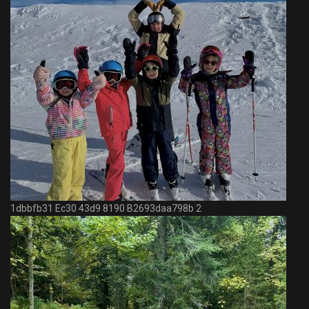
1dbbfb31 Ec30 43d9 8190 B2693daa798b 2