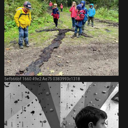
5efb66bf 1660 49e2 Ae75 0383993c1318