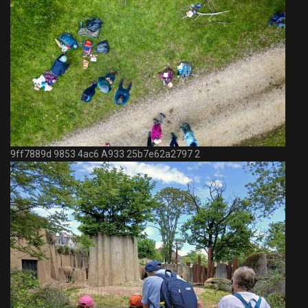
9ff7889d 9853 4ac6 A933 25b7e62a2797 2