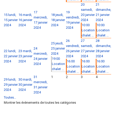
20
21
samedi,
dimanche,
17
19
15
lundi,
16
mardi,
18
jeudi,
20 janvier
21 janvier
mercredi,
vendredi,
15 janvier
16 janvier
18 janvier
2024
2024
17 janvier
19 janvier
2024
2024
2024
10:00
10:00
2024
2024
Location
Location
chalet ...
chalet ...
26
27
28
25
jeudi,
vendredi,
samedi,
dimanche,
24
25 janvier
22
lundi,
23
mardi,
26 janvier
27 janvier
28 janvier
mercredi,
2024
22 janvier
23 janvier
2024
2024
2024
24 janvier
19:00
2024
2024
16:00
16:00
16:00
2024
Location
Location
Location
Location
chalet ...
chalet ...
chalet ...
chalet ...
31
1
2
3
4
29
lundi,
30
mardi,
mercredi,
29 janvier
30 janvier
31 janvier
2024
2024
2024
Toutes…
Montrer les évènements de toutes les catégories