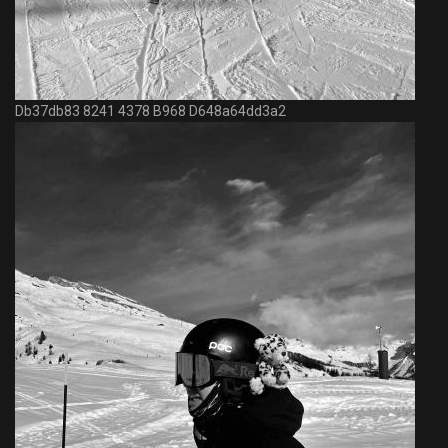
Db37db83 8241 4378 B968 D648a64dd3a2