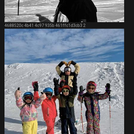
4688520c 4b41 4c97 935b 461ffc1d3cb3 2