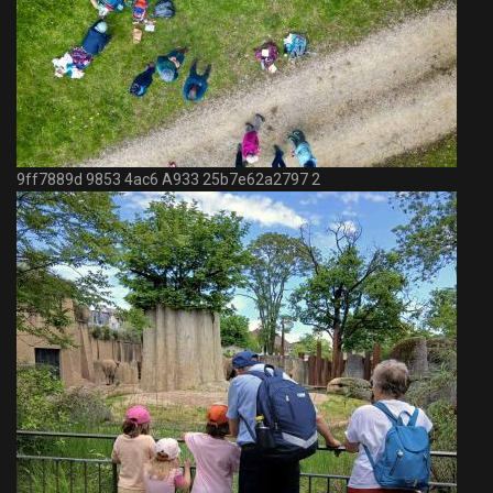
9ff7889d 9853 4ac6 A933 25b7e62a2797 2