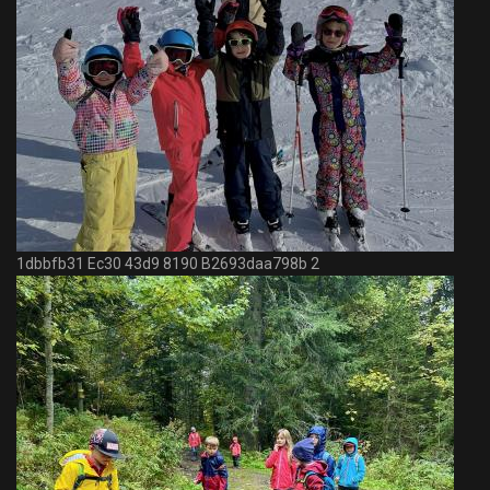
1dbbfb31 Ec30 43d9 8190 B2693daa798b 2