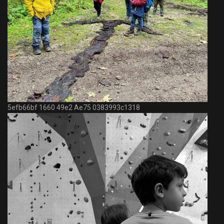
5efb66bf 1660 49e2 Ae75 0383993c1318