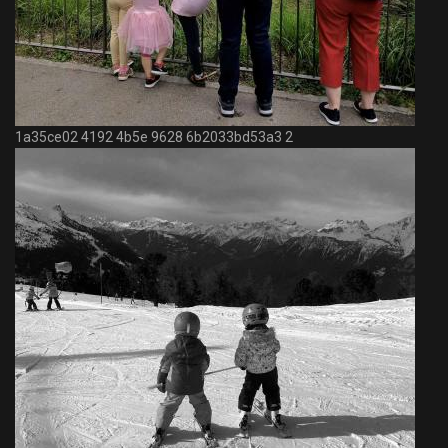
1a35ce02 4192 4b5e 9628 6b2033bd53a3 2