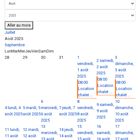
Aller au mois
Juillet
Août 2025
Septembre
Lun
Mar
Mer
Jeu
Ven
Sam
Dim
28
29
30
31
1
3
2
samedi,
vendredi,
dimanche,
2 août
1 août
3 août
2025
2025
2025
08:00
08:00
08:00
Location
Location
Location
chalet ...
chalet ...
chalet ...
6
8
10
9
samedi,
4
lundi, 4
5
mardi, 5
mercredi,
7
jeudi, 7
vendredi,
dimanche,
9 août
août 2025
août 2025
6 août
août 2025
8 août
10 août
2025
2025
2025
2025
13
15
16
17
11
lundi,
12
mardi,
14
jeudi,
mercredi,
vendredi,
samedi,
dimanche,
11 août
12 août
14 août
13 août
15 août
16 août
17 août