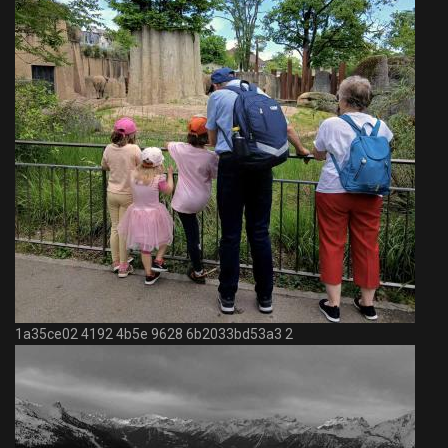
1a35ce02 4192 4b5e 9628 6b2033bd53a3 2