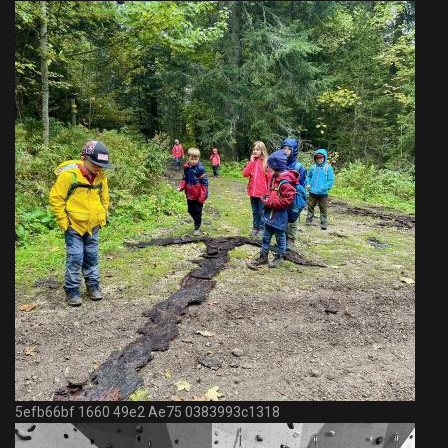
5efb66bf 1660 49e2 Ae75 0383993c1318