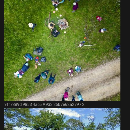
9ff7889d 9853 4ac6 A933 25b7e62a2797 2