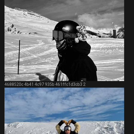
4688520c 4b41 4c97 935b 461ffc1d3cb3 2