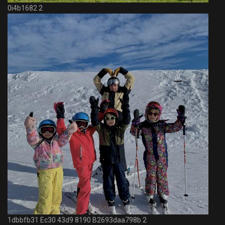
0i4b1682 2
1dbbfb31 Ec30 43d9 8190 B2693daa798b 2