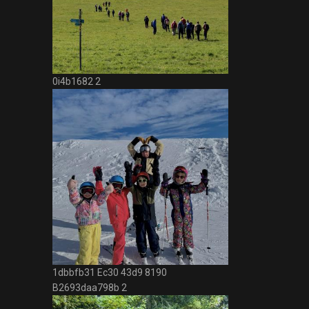
0i4b1682 2
1dbbfb31 Ec30 43d9 8190
B2693daa798b 2