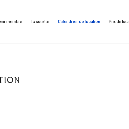
enir membre
La société
Calendrier de location
Prix de loc
tion