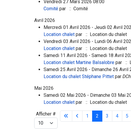
Vendredi 27 Mars 2026 08:00
Comité
par
:: Comité
Avril 2026
Mercredi 01 Avril 2026 - Jeudi 02 Avril 20
Location chalet
par
:: Location du chalet
Vendredi 03 Avril 2026 - Lundi 06 Avril 20
Location chalet
par
:: Location du chalet
Samedi 11 Avril 2026 - Samedi 18 Avril 2
Location chalet Martine Balsalobre
par
:: 
Samedi 25 Avril 2026 - Dimanche 26 Avril 
Location du chalet Stéphane Pittet
par
DCh
Mai 2026
Samedi 02 Mai 2026 - Dimanche 03 Mai 20
Location chalet
par
:: Location du chalet
Limite de la pagination
Afficher #
1
2
3
4
5