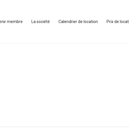
enir membre
La société
Calendrier de location
Prix de loca