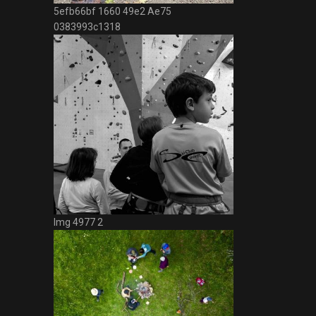
5efb66bf 1660 49e2 Ae75
0383993c1318
Img 4977 2