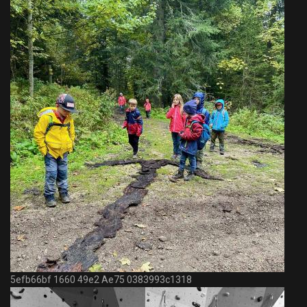
5efb66bf 1660 49e2 Ae75 0383993c1318