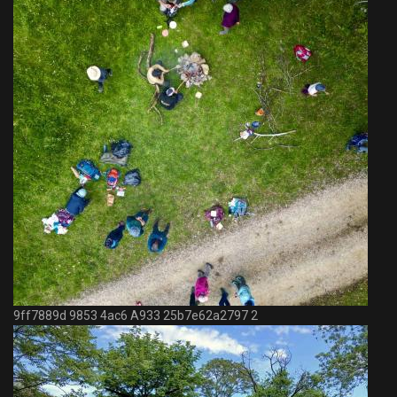
9ff7889d 9853 4ac6 A933 25b7e62a2797 2