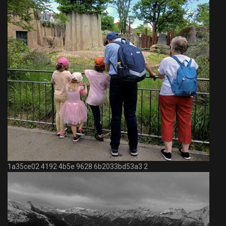
1a35ce02 4192 4b5e 9628 6b2033bd53a3 2