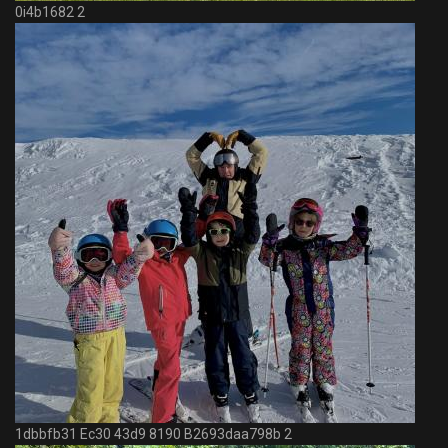
0i4b1682 2
1dbbfb31 Ec30 43d9 8190 B2693daa798b 2