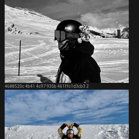
4688520c 4b41 4c97 935b 461ffc1d3cb3 2