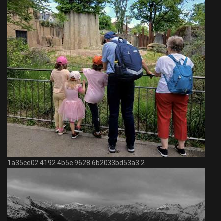
1a35ce02 4192 4b5e 9628 6b2033bd53a3 2