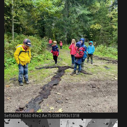
5efb66bf 1660 49e2 Ae75 0383993c1318