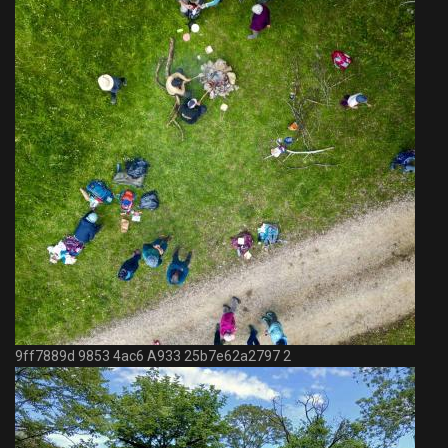
9ff7889d 9853 4ac6 A933 25b7e62a2797 2