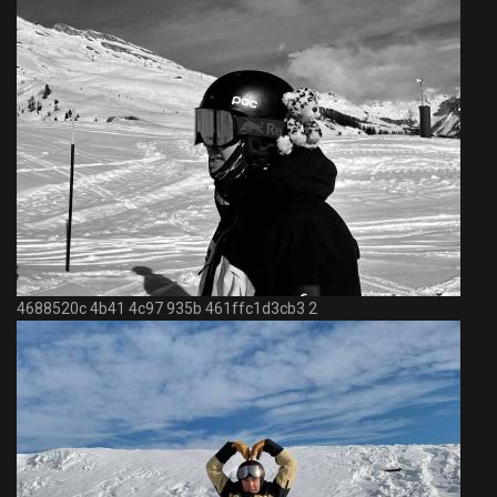
4688520c 4b41 4c97 935b 461ffc1d3cb3 2