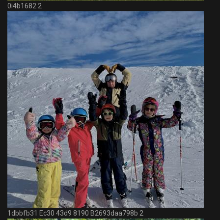
0i4b1682 2
1dbbfb31 Ec30 43d9 8190 B2693daa798b 2