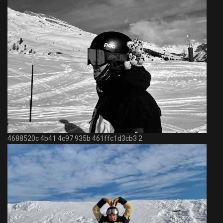
4688520c 4b41 4c97 935b 461ffc1d3cb3 2