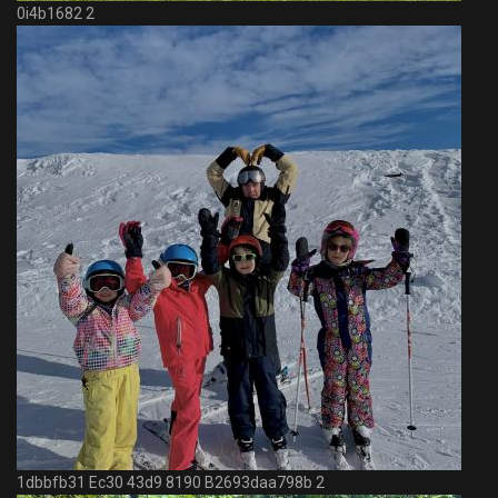
0i4b1682 2
1dbbfb31 Ec30 43d9 8190 B2693daa798b 2