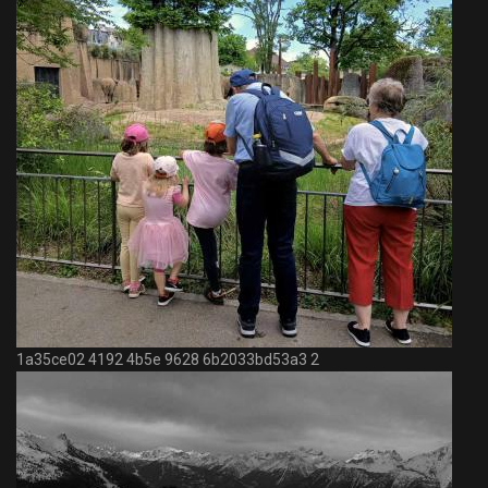
1a35ce02 4192 4b5e 9628 6b2033bd53a3 2