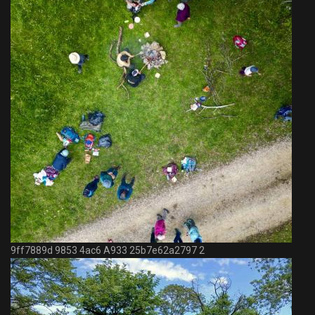
9ff7889d 9853 4ac6 A933 25b7e62a2797 2