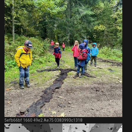
5efb66bf 1660 49e2 Ae75 0383993c1318