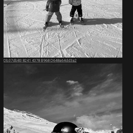
Db37db83 8241 4378 B968 D648a64dd3a2