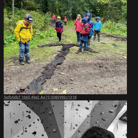
5efb66bf 1660 49e2 Ae75 0383993c1318