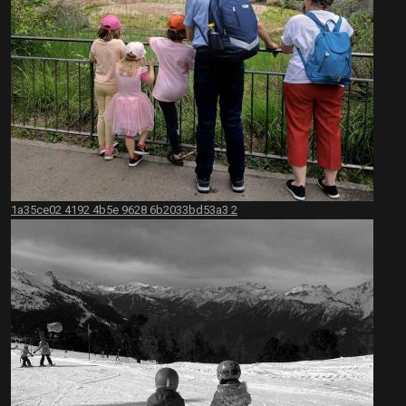
1a35ce02 4192 4b5e 9628 6b2033bd53a3 2