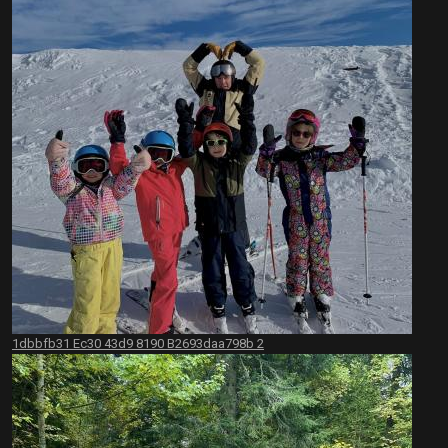
1dbbfb31 Ec30 43d9 8190 B2693daa798b 2