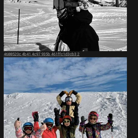
4688520c 4b41 4c97 935b 461ffc1d3cb3 2