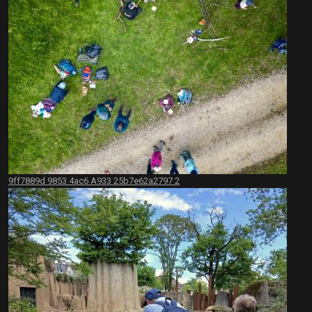
9ff7889d 9853 4ac6 A933 25b7e62a2797 2