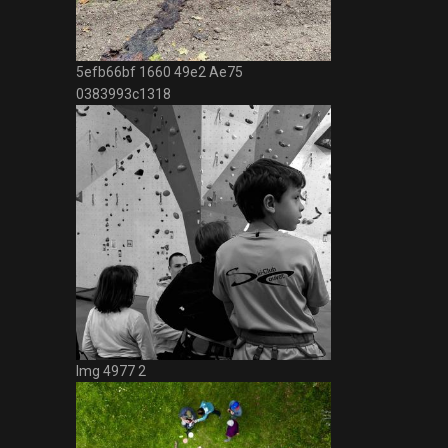
5efb66bf 1660 49e2 Ae75
0383993c1318
Img 4977 2