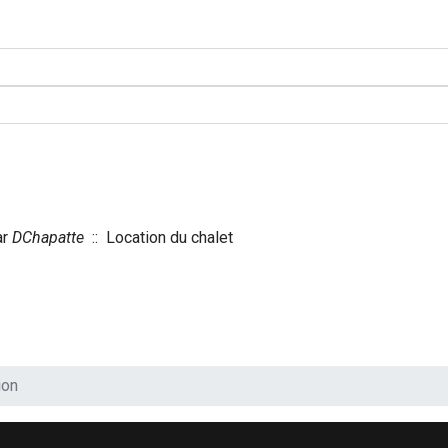
r
DChapatte
:: Location du chalet
ion