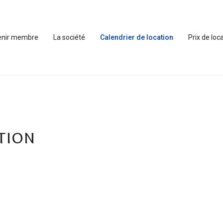
enir membre
La société
Calendrier de location
Prix de loc
tion