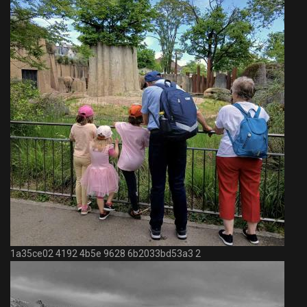
1a35ce02 4192 4b5e 9628 6b2033bd53a3 2