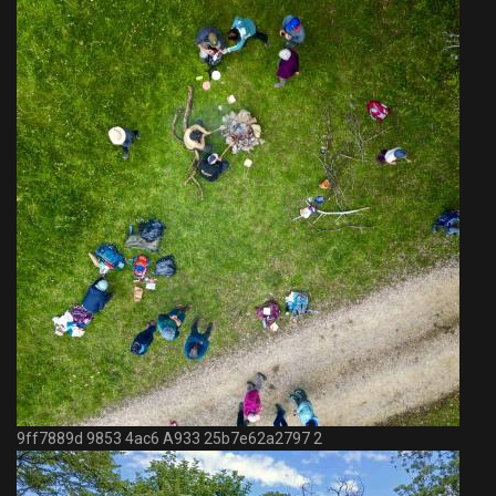
9ff7889d 9853 4ac6 A933 25b7e62a2797 2