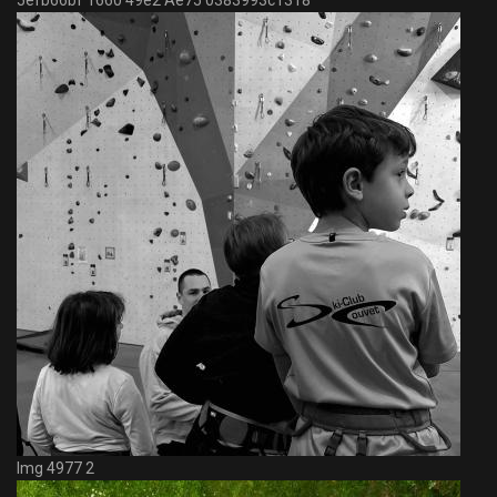
5efb66bf 1660 49e2 Ae75 0383993c1318
Img 4977 2