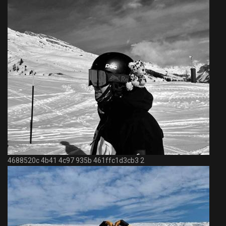
4688520c 4b41 4c97 935b 461ffc1d3cb3 2