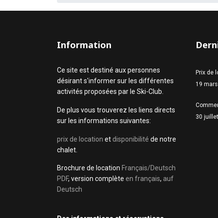
Information
Derni
Ce site est destiné aux personnes
Prix de 
désirant s'informer sur les différentes
19 mars
activités proposées par le Ski-Club.
Commen
De plus vous trouverez les liens directs
30 juill
sur les informations suivantes:
prix de location
et
disponibilité
de notre
chalet.
Brochure de location
Français/Deutsch
PDF
, version complète
en français
,
auf
Deutsch