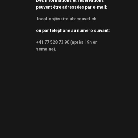
Des informations et réservations
peuvent être adressées par e-mail:
location@ski-club-couvet.ch
ou par téléphone au numéro suivant:
+41 77 528 73 90 (après 19h en
semaine)
.