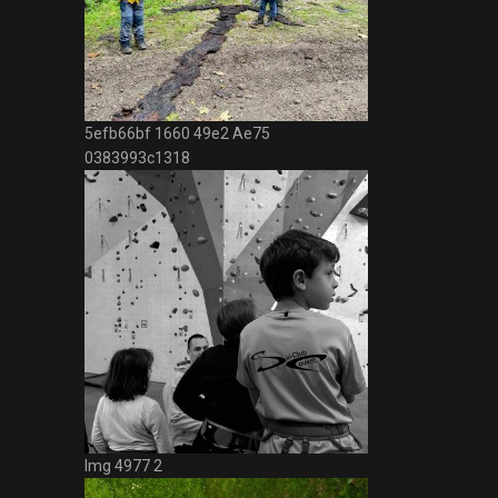
5efb66bf 1660 49e2 Ae75
0383993c1318
Img 4977 2