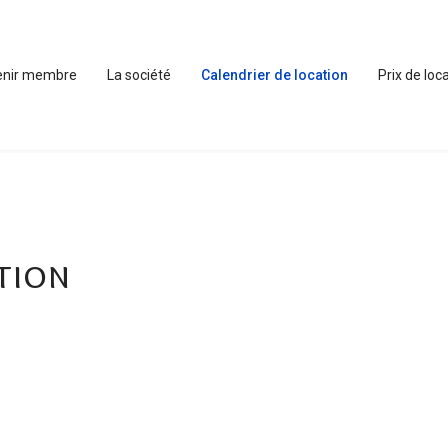
enir membre
La société
Calendrier de location
Prix de loc
tion