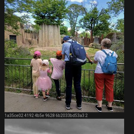
1a35ce02 4192 4b5e 9628 6b2033bd53a3 2