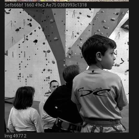
5efb66bf 1660 49e2 Ae75 0383993c1318
Img 4977 2