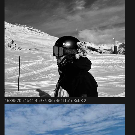
4688520c 4b41 4c97 935b 461ffc1d3cb3 2