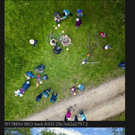
9ff7889d 9853 4ac6 A933 25b7e62a2797 2