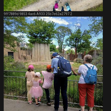
9ff7889d 9853 4ac6 A933 25b7e62a2797 2