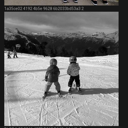
1a35ce02 4192 4b5e 9628 6b2033bd53a3 2