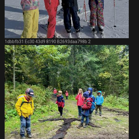
1dbbfb31 Ec30 43d9 8190 B2693daa798b 2