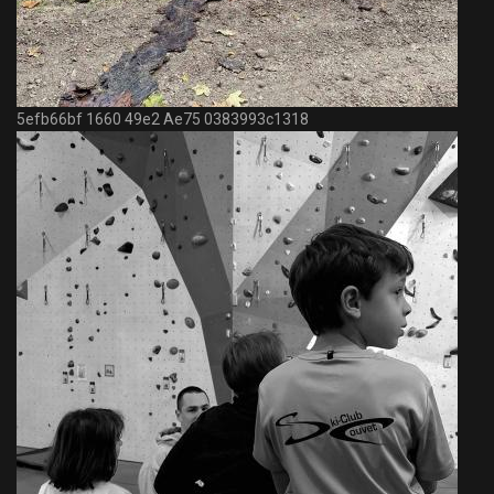
5efb66bf 1660 49e2 Ae75 0383993c1318