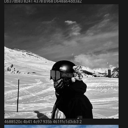
Db37db83 8241 4378 B968 D648a64dd3a2
4688520c 4b41 4c97 935b 461ffc1d3cb3 2