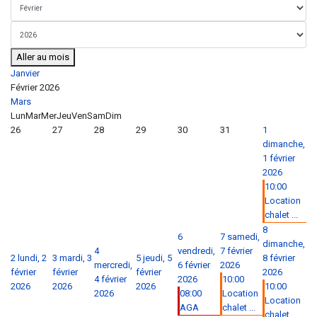
Aller au mois
Janvier
Février 2026
Mars
Lun
Mar
Mer
Jeu
Ven
Sam
Dim
26
27
28
29
30
31
1
dimanche,
1 février
2026
10:00
Location
chalet ...
8
6
7
samedi,
dimanche,
4
vendredi,
7 février
2
lundi, 2
3
mardi, 3
5
jeudi, 5
8 février
mercredi,
6 février
2026
février
février
février
2026
4 février
2026
10:00
2026
2026
2026
10:00
2026
08:00
Location
Location
AGA
chalet ...
chalet ...