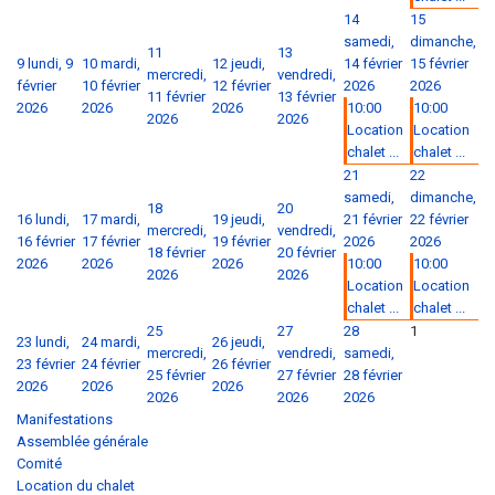
14
15
samedi,
dimanche,
11
13
9
lundi, 9
10
mardi,
12
jeudi,
14 février
15 février
mercredi,
vendredi,
février
10 février
12 février
2026
2026
11 février
13 février
2026
2026
2026
10:00
10:00
2026
2026
Location
Location
chalet ...
chalet ...
21
22
samedi,
dimanche,
18
20
16
lundi,
17
mardi,
19
jeudi,
21 février
22 février
mercredi,
vendredi,
16 février
17 février
19 février
2026
2026
18 février
20 février
2026
2026
2026
10:00
10:00
2026
2026
Location
Location
chalet ...
chalet ...
25
27
28
1
23
lundi,
24
mardi,
26
jeudi,
mercredi,
vendredi,
samedi,
23 février
24 février
26 février
25 février
27 février
28 février
2026
2026
2026
2026
2026
2026
Manifestations
Assemblée générale
Comité
Location du chalet