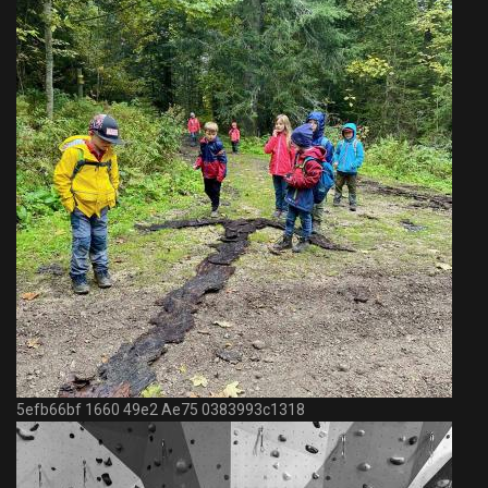
5efb66bf 1660 49e2 Ae75 0383993c1318