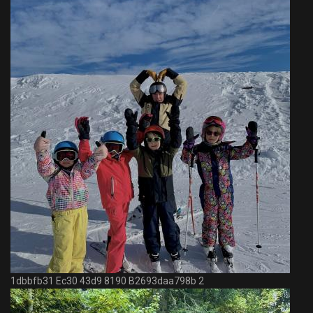
1dbbfb31 Ec30 43d9 8190 B2693daa798b 2