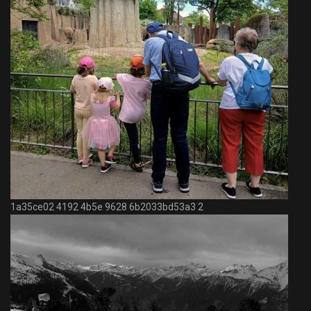
1a35ce02 4192 4b5e 9628 6b2033bd53a3 2