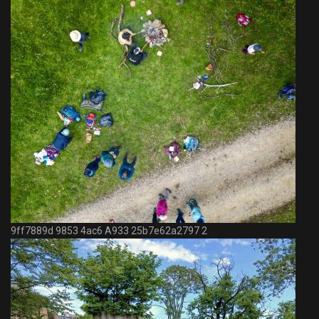
9ff7889d 9853 4ac6 A933 25b7e62a2797 2