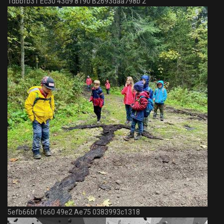
1dbbfb31 Ec30 43d9 8190 B2693daa798b 2
5efb66bf 1660 49e2 Ae75 0383993c1318