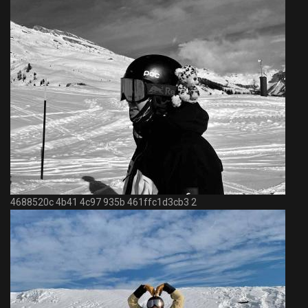
4688520c 4b41 4c97 935b 461ffc1d3cb3 2