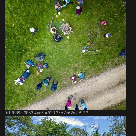
9ff7889d 9853 4ac6 A933 25b7e62a2797 2