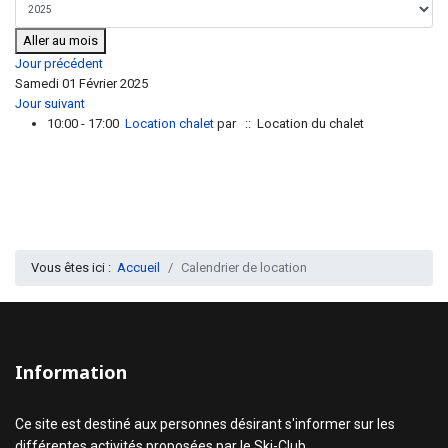
Aller au mois
Jour précédent
Samedi 01 Février 2025
Jour suivant
10:00 - 17:00
Location chalet
par
:: Location du chalet
Vous êtes ici :
Accueil
Calendrier de location
Information
Ce site est destiné aux personnes désirant s'informer sur les
différentes activités proposées par le Ski-Club.