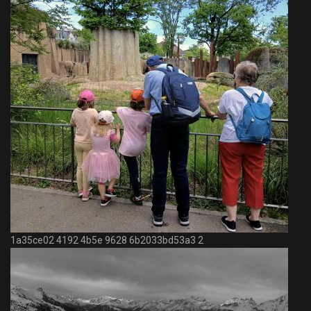
1a35ce02 4192 4b5e 9628 6b2033bd53a3 2