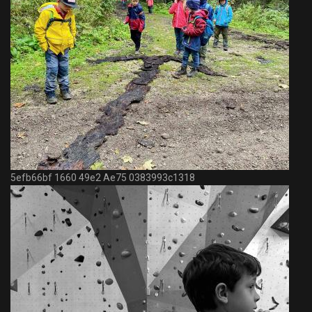
5efb66bf 1660 49e2 Ae75 0383993c1318