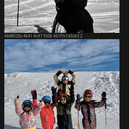
4688520c 4b41 4c97 935b 461ffc1d3cb3 2