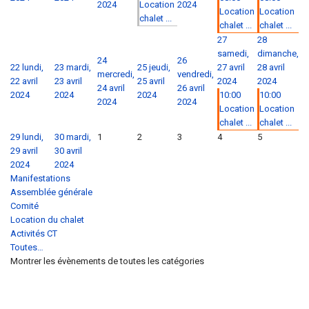
2024
Location
2024
Location
Location
chalet ...
chalet ...
chalet ...
27
28
samedi,
dimanche,
24
26
22
lundi,
23
mardi,
25
jeudi,
27 avril
28 avril
mercredi,
vendredi,
22 avril
23 avril
25 avril
2024
2024
24 avril
26 avril
2024
2024
2024
10:00
10:00
2024
2024
Location
Location
chalet ...
chalet ...
29
lundi,
30
mardi,
1
2
3
4
5
29 avril
30 avril
2024
2024
Manifestations
Assemblée générale
Comité
Location du chalet
Activités CT
Toutes…
Montrer les évènements de toutes les catégories