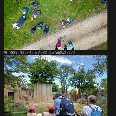
9ff7889d 9853 4ac6 A933 25b7e62a2797 2