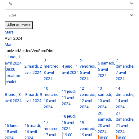
Aller au mois
Mars
Avril 2024
Mai
Lun
Mar
Mer
Jeu
Ven
Sam
Dim
1
lundi, 1
3
5
7
avril 2024
6
samedi,
2
mardi, 2
mercredi,
4
jeudi, 4
vendredi,
dimanche,
08:00
6 avril
avril 2024
3 avril
avril 2024
5 avril
7 avril
location
2024
2024
2024
2024
chalet ...
10
12
13
14
11
jeudi,
8
lundi, 8
9
mardi, 9
mercredi,
vendredi,
samedi,
dimanche,
11 avril
avril 2024
avril 2024
10 avril
12 avril
13 avril
14 avril
2024
2024
2024
2024
2024
20
21
18
jeudi,
samedi,
dimanche,
17
18 avril
19
15
lundi,
16
mardi,
20 avril
21 avril
mercredi,
2024
vendredi,
15 avril
16 avril
2024
2024
17 avril
19:00
19 avril
2024
2024
08:00
08:00