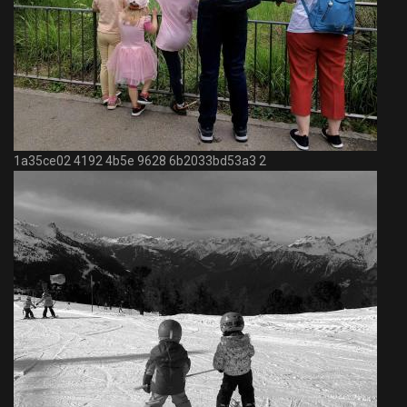
1a35ce02 4192 4b5e 9628 6b2033bd53a3 2