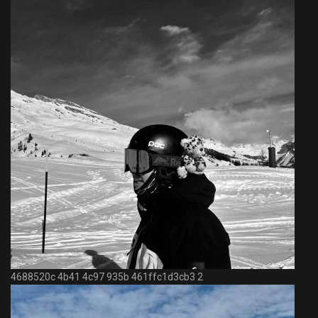
4688520c 4b41 4c97 935b 461ffc1d3cb3 2