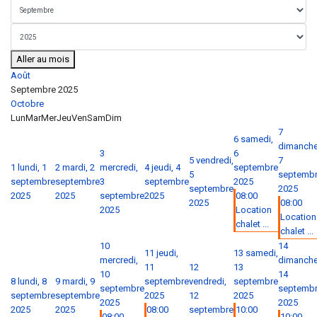
Aller au mois
Août
Septembre 2025
Octobre
Lun
Mar
Mer
Jeu
Ven
Sam
Dim
7
6
samedi,
dimanche
3
6
5
vendredi,
7
1
lundi, 1
2
mardi, 2
mercredi,
4
jeudi, 4
septembre
5
septemb
septembre
septembre
3
septembre
2025
septembre
2025
2025
2025
septembre
2025
08:00
2025
08:00
2025
Location
Location
chalet ...
chalet ...
10
14
11
jeudi,
13
samedi,
mercredi,
dimanche
11
12
13
10
14
8
lundi, 8
9
mardi, 9
septembre
vendredi,
septembre
septembre
septemb
septembre
septembre
2025
12
2025
2025
2025
2025
2025
08:00
septembre
10:00
08:00
10:00