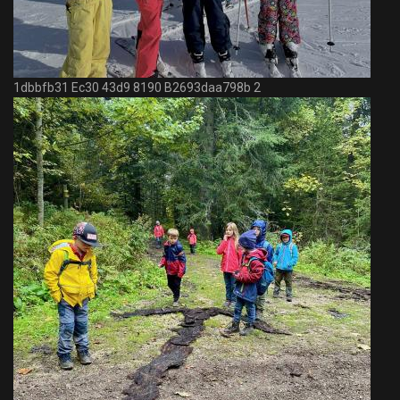
1dbbfb31 Ec30 43d9 8190 B2693daa798b 2