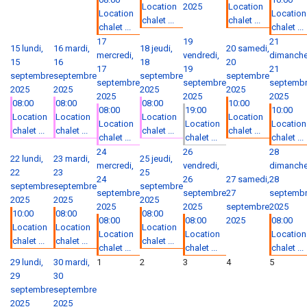
Location
2025
Location
Location
Location
chalet ...
chalet ...
chalet ...
chalet ...
17
19
21
15
lundi,
16
mardi,
18
jeudi,
20
samedi,
mercredi,
vendredi,
dimanche
15
16
18
20
17
19
21
septembre
septembre
septembre
septembre
septembre
septembre
septemb
2025
2025
2025
2025
2025
2025
2025
08:00
08:00
08:00
10:00
08:00
19:00
10:00
Location
Location
Location
Location
Location
Location
Location
chalet ...
chalet ...
chalet ...
chalet ...
chalet ...
chalet ...
chalet ...
24
26
28
22
lundi,
23
mardi,
25
jeudi,
mercredi,
vendredi,
dimanche
22
23
25
24
26
27
samedi,
28
septembre
septembre
septembre
septembre
septembre
27
septemb
2025
2025
2025
2025
2025
septembre
2025
10:00
08:00
08:00
08:00
08:00
2025
08:00
Location
Location
Location
Location
Location
Location
chalet ...
chalet ...
chalet ...
chalet ...
chalet ...
chalet ...
29
lundi,
30
mardi,
1
2
3
4
5
29
30
septembre
septembre
2025
2025