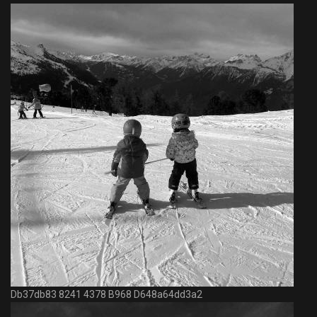
Db37db83 8241 4378 B968 D648a64dd3a2