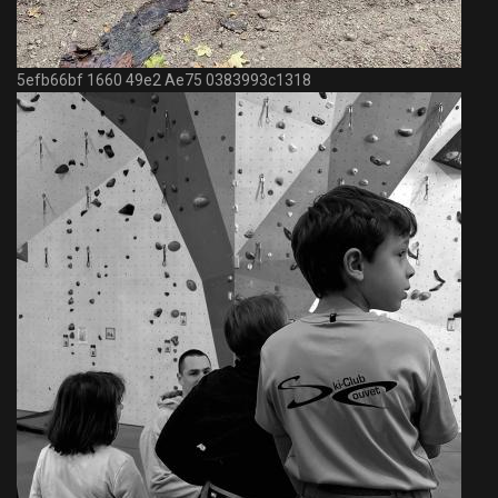
5efb66bf 1660 49e2 Ae75 0383993c1318