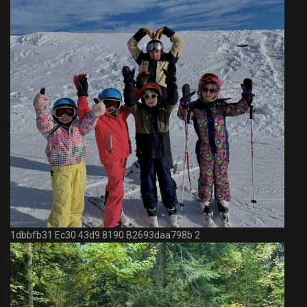
1dbbfb31 Ec30 43d9 8190 B2693daa798b 2