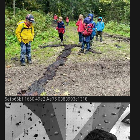
5efb66bf 1660 49e2 Ae75 0383993c1318