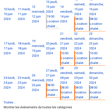
13
jeudi,
samedi,
dimanche,
12
13 juin
14
10
lundi,
11
mardi,
15 juin
16 juin
mercredi,
2024
vendredi,
10 juin
11 juin
2024
2024
12 juin
19:00
14 juin
2024
2024
08:00
08:00
2024
Location
2024
Location
Location
chalet ...
chalet ...
chalet ...
21
22
23
vendredi,
samedi,
dimanche,
19
17
lundi,
18
mardi,
20
jeudi,
21 juin
22 juin
23 juin
mercredi,
17 juin
18 juin
20 juin
2024
2024
2024
19 juin
2024
2024
2024
10:00
10:00
10:00
2024
Location
Location
Location
chalet ...
chalet ...
chalet ...
28
29
30
27
jeudi,
vendredi,
samedi,
dimanche,
26
27 juin
24
lundi,
25
mardi,
28 juin
29 juin
30 juin
mercredi,
2024
24 juin
25 juin
2024
2024
2024
26 juin
08:00
2024
2024
08:00
08:00
08:00
2024
location
location
location
location
chalet ...
chalet ...
chalet ...
chalet ...
Toutes…
Montrer les évènements de toutes les catégories