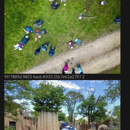
9ff7889d 9853 4ac6 A933 25b7e62a2797 2