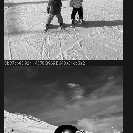
Db37db83 8241 4378 B968 D648a64dd3a2