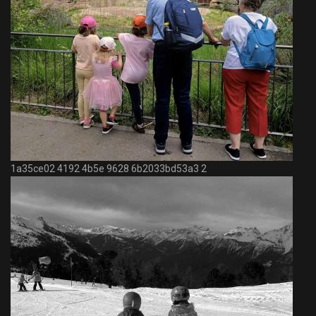
1a35ce02 4192 4b5e 9628 6b2033bd53a3 2