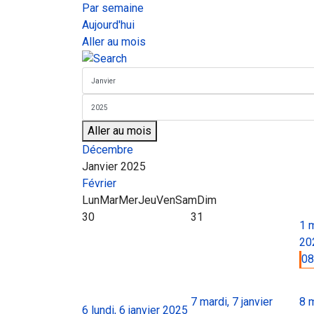
Par semaine
Aujourd'hui
Aller au mois
Aller au mois
Décembre
Janvier 2025
Février
Lun
Mar
Mer
Jeu
Ven
Sam
Dim
30
31
1
m
20
08
7
mardi, 7 janvier
8
m
6
lundi, 6 janvier 2025