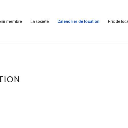
enir membre
La société
Calendrier de location
Prix de loc
tion